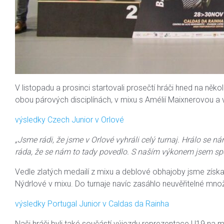
V listopadu a prosinci startovali prosečtí hráči hned na někol
obou párových disciplínách, v mixu s Amélií Maixnerovou a 
výsledky Czech Junior v Orlové
„Jsme rádi, že jsme v Orlové vyhráli celý turnaj. Hrálo se nám
ráda, že se nám to tady povedlo. S naším výkonem jsem spo
Vedle zlatých medailí z mixu a deblové obhajoby jsme získali
Nýdrlové v mixu. Do turnaje navíc zasáhlo neuvěřitelné mno
výsledky Portugal Junior v Caldas da Rainha
Naši hráči byli také součástí výjezdu reprezentace U19 na m