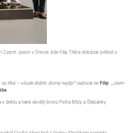
m Czech Junior v Orlové, kde Filip Titěra dokázal zvítězit v
k se říká – všude dobře, doma nejlíp!“
radoval se
Filip
.
„Jsem
lie
.
a v deblu a také skvělý bronz Petra Břízy a Štěpánky
ryštof Coufal, který hrál s Vojtou Strejčkem namísto