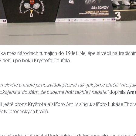
ika mezinárodních turnajích do 19 let. Nejlépe si vedli na tradiční
v deblu po boku Kryštofa Coufala.
 skvěle a finále jsme zvládli přesně tak, jak jsme chtěli. Víte, ja
kojená a doufám, že budeme hrát takhle i nadále,“
doplnila
Amé
 ještě bronz Kryštofa a stříbro Ami v singlu, stříbro Lukáše Thor
žství proseckých hráčů.
ezinárodní mistrovství Portugalska. Zlatou medaili si vybojoval K