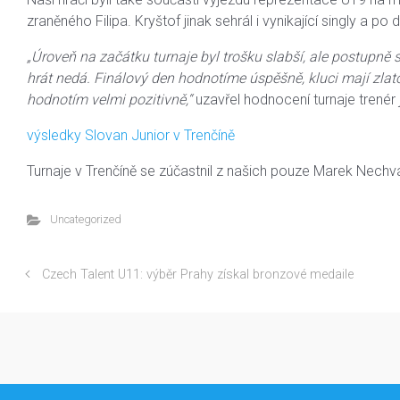
zraněného Filipa. Kryštof jinak sehrál i vynikající singly a po
„Úroveň na začátku turnaje byl trošku slabší, ale postupně s
hrát nedá. Finálový den hodnotíme úspěšně, kluci mají zlato
hodnotím velmi pozitivně,“
uzavřel hodnocení turnaje trenér
výsledky Slovan Junior v Trenčíně
Turnaje v Trenčíně se zúčastnil z našich pouze Marek Nechvá
Uncategorized
Czech Talent U11: výběr Prahy získal bronzové medaile