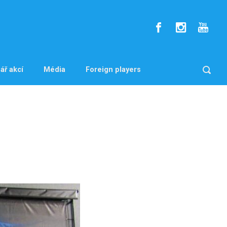
ář akcí
Média
Foreign players