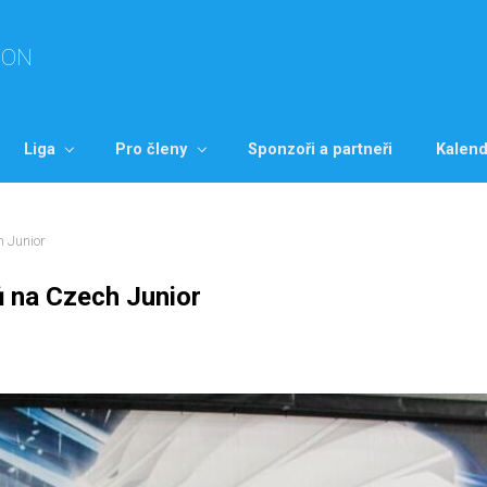
TON
Liga
Pro členy
Sponzoři a partneři
Kalend
h Junior
ů na Czech Junior