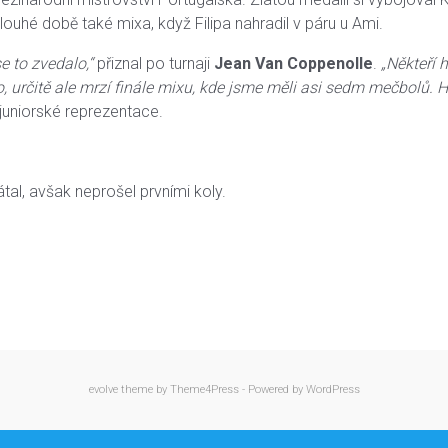
 dlouhé době také mixa, když Filipa nahradil v páru u Ami.
e to zvedalo,“
přiznal po turnaji
Jean Van Coppenolle
.
„Někteří h
, určitě ale mrzí finále mixu, kde jsme měli asi sedm mečbolů.
H
 juniorské reprezentace.
tal, avšak neprošel prvními koly.
evolve
theme by Theme4Press - Powered by
WordPress