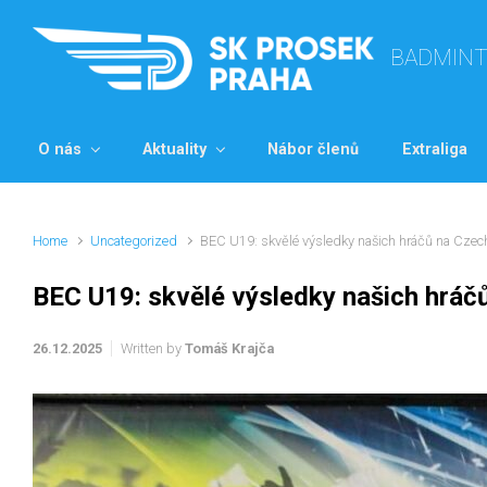
Skip to main content
BADMIN
O nás
Aktuality
Nábor členů
Extraliga
Home
Uncategorized
BEC U19: skvělé výsledky našich hráčů na Czec
BEC U19: skvělé výsledky našich hráč
26.12.2025
Written by
Tomáš Krajča