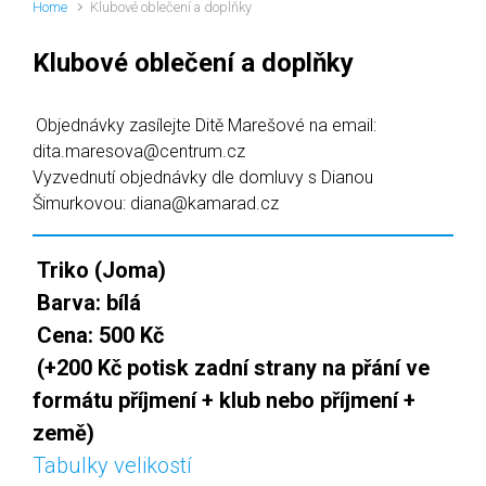
Home
Klubové oblečení a doplňky
Klubové oblečení a doplňky
Objednávky zasílejte Ditě Marešové na email:
dita.maresova@centrum.cz
Vyzvednutí objednávky dle domluvy s Dianou
Šimurkovou: diana@kamarad.cz
Triko (Joma)
Barva: bílá
Cena: 500 Kč
(+200 Kč potisk zadní strany na přání ve
formátu příjmení + klub nebo příjmení +
země)
Tabulky velikostí