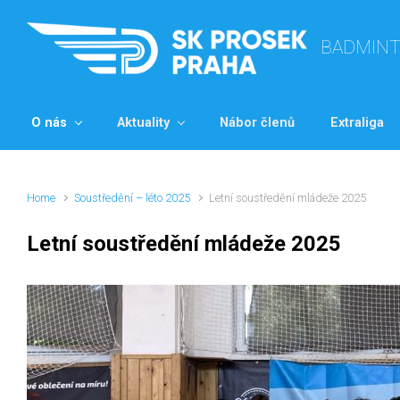
Skip to main content
BADMIN
O nás
Aktuality
Nábor členů
Extraliga
Home
Soustředění – léto 2025
Letní soustředění mládeže 2025
Letní soustředění mládeže 2025