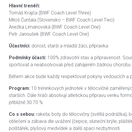
Hlavní trenéři:
Tomáš Krajča (BWF Coach Level Three)
Miloš Čuntala (Slovensko – BWF Coach Level Two)
Anežka Limanovská (BWF Coach Level One)
Petr Janoušek (BWF Coach Level One)
Účastníci:
dorost, starší a mladší žáci, přípravka
Podmínky účasti:
100% zdravotní stav a připravenost. Soust
sportovat a neabsolvovali před zahájením žádnou chorobu br
Během akce bude každý respektovat pokyny vedoucích a pod
Program:
10 tréninkových jednotek v tělocvičně zaměřenýc
starších. Dále hráči absolvují atletickou přípravu venku fo
přibližně 30:70 %.
Co s sebou:
raketa, boty do tělocvičny (světlá podrážka), bo
oblečení a zábava dle uvážení (čepice, sluneční brýle, pláš
polštářek, plyšový medvídek a další spací nezbytnosti.