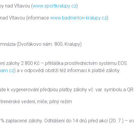
py nad Vltavou (
www.sportkralupy.cz
)
 nad Vltavou (informace
www.badminton-kralupy.cz
)
gymnázia (Dvořákovo nám. 800, Kralupy)
ení zálohy 2 800 Kč – přihláška prostřednictvím systému EOS.
nam.cz
) a v odpovědi obdrží též informaci k platbě zálohy.
de k vygenerování předpisu platby zálohy vč. var. symbolu a QR
trenérské vedení, míče, pitný režim
 zaplacené zálohy. Odhlášení do 14 dnů před akcí (20. 7.) – vr