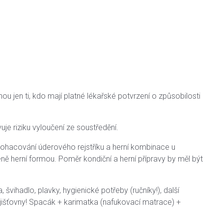
 jen ti, kdo mají platné lékařské potvrzení o způsobilosti
 riziku vyloučení ze soustředění.
bohacování úderového rejstříku a herní kombinace u
ně herní formou. Poměr kondiční a herní přípravy by měl být
švihadlo, plavky, hygienické potřeby (ručníky!), další
pojišťovny! Spacák + karimatka (nafukovací matrace) +