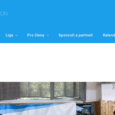
TON
Liga
Pro členy
Sponzoři a partneři
Kalend