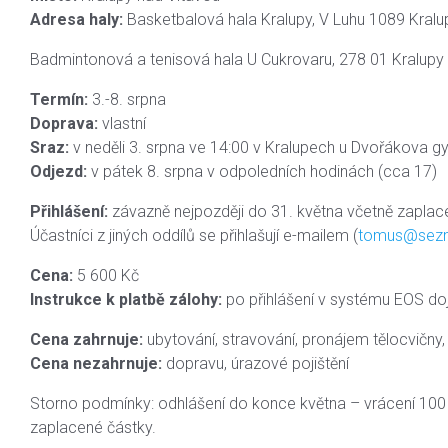
Adresa haly:
Basketbalová hala Kralupy, V Luhu 1089 Kralu
Badmintonová a tenisová hala U Cukrovaru, 278 01 Kralupy
Termín:
3.-8. srpna
Doprava:
vlastní
Sraz:
v neděli 3. srpna ve 14:00 v Kralupech u Dvořákova 
Odjezd:
v pátek 8. srpna v odpoledních hodinách (cca 17)
Přihlášení:
závazně nejpozději do 31. května včetně zaplac
Účastníci z jiných oddílů se přihlašují e-mailem (
tomus@sez
Cena:
5 600 Kč
Instrukce k platbě zálohy:
po přihlášení v systému EOS doj
Cena zahrnuje:
ubytování, stravování, pronájem tělocvičny, 
Cena nezahrnuje:
dopravu, úrazové pojištění
Storno podmínky: odhlášení do konce května – vrácení 100 %
zaplacené částky.