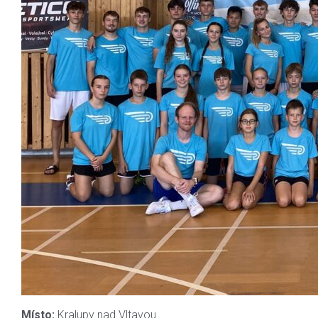
Místo:
Kralupy nad Vltavou