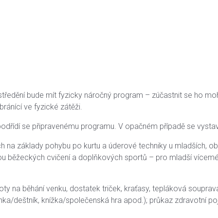
ředění bude mít fyzicky náročný program – zúčastnit se ho mohou
ánící ve fyzické zátěži.
řídí se připravenému programu. V opačném případě se vystavuje
h na základy pohybu po kurtu a úderové techniky u mladších, o
rmou běžeckých cvičení a doplňkových sportů – pro mladší vícemé
ty na běhání venku, dostatek triček, kraťasy, tepláková souprava, 
těnka/deštník, knížka/společenská hra apod.); průkaz zdravotní 