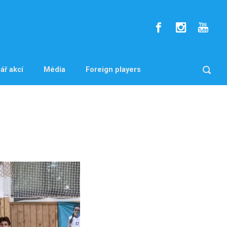
ář akcí
Média
Foreign players