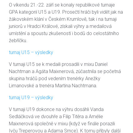
O víkendu 21.-22. září se konaly republikové turnaje
GPA kategorií U15 a U19. Prosečtí hráči byli vidět jak na
žákovském klání v Českém Krumlově, tak i na turnaji
juniorů v Hradci Králové, získali výhry a medailová
umístění a spoustu zkušeností i bodů do celostátního
žebříčku.
turnaj U15 – výsledky
V turnaji U15 se k medaili prosadili v mixu Daniel
Nachtman a Agáta Maixnerová, zúčastnila se početná
skupina hráčů pod vedením trenérky Anežky
Limanovské a trenéra Martina Nachtmana.
turnaj U19 – výsledky
V turnaji U19 dokonce na výhru dosáhli Vanda
Sedláčková ve dvouhře a Filip Titěra a Amélie
Maixnerová společně v mixu (když ve finále porazili
Ivču Treperovou a Adama Srnce). K tomu přibyly další