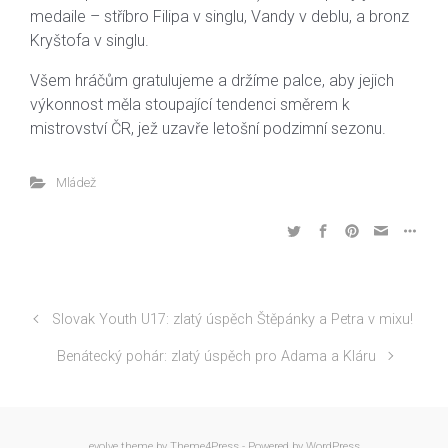
medaile – stříbro Filipa v singlu, Vandy v deblu, a bronz
Kryštofa v singlu.
Všem hráčům gratulujeme a držíme palce, aby jejich
výkonnost měla stoupající tendenci směrem k
mistrovství ČR, jež uzavře letošní podzimní sezonu.
Mládež
Slovak Youth U17: zlatý úspěch Štěpánky a Petra v mixu!
Benátecký pohár: zlatý úspěch pro Adama a Kláru
evolve
theme by Theme4Press - Powered by
WordPress