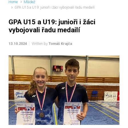
Home
Mládež
GPA U15 a U19: junioři i žáci vybojovali řadu medailí
GPA U15 a U19: junioři i žáci
vybojovali řadu medailí
13.10.2024
Written by
Tomáš Krajča