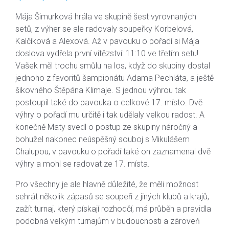
Mája Šimurková hrála ve skupině šest vyrovnaných
setů, z výher se ale radovaly soupeřky Korbelová,
Kalčíková a Alexová. Až v pavouku o pořadí si Mája
doslova vydřela první vítězství: 11:10 ve třetím setu!
Vašek měl trochu smůlu na los, když do skupiny dostal
jednoho z favoritů šampionátu Adama Pechláta, a ještě
šikovného Štěpána Klimaje. S jednou výhrou tak
postoupil také do pavouka o celkové 17. místo. Dvě
výhry o pořadí mu určitě i tak udělaly velkou radost. A
konečně Maty svedl o postup ze skupiny náročný a
bohužel nakonec neúspěšný souboj s Mikulášem
Chalupou, v pavouku o pořadí také on zaznamenal dvě
výhry a mohl se radovat ze 17. místa.
Pro všechny je ale hlavně důležité, že měli možnost
sehrát několik zápasů se soupeři z jiných klubů a krajů,
zažít turnaj, který pískají rozhodčí, má průběh a pravidla
podobná velkým turnajům v budoucnosti a zároveň