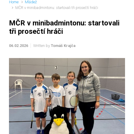
Home
Mládež
MČR v minibadmintonu: startovali tři prosečtí hráči
MČR v minibadmintonu: startovali
tři prosečtí hráči
06.02.2026
Written by
Tomáš Krajča