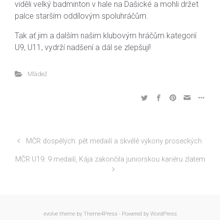
viděli velký badminton v hale na Dašické a mohli držet
palce starším oddílovým spoluhráčům.
Tak ať jim a dalším našim klubovým hráčům kategorií
U9, U11, vydrží nadšení a dál se zlepšují!
Mládež
MČR dospělých: pět medailí a skvělé výkony proseckých
MČR U19: 9 medailí, Kája zakončila juniorskou kariéru zlatem
evolve
theme by Theme4Press - Powered by
WordPress