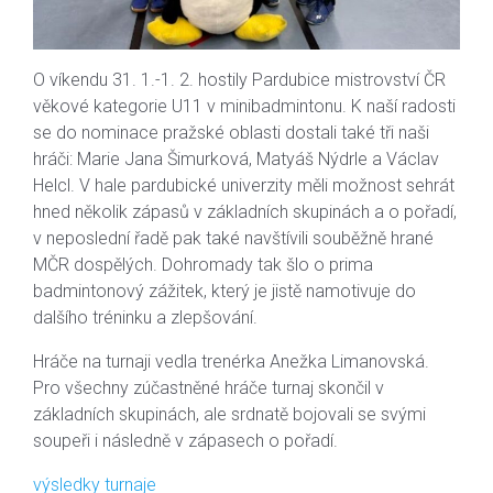
O víkendu 31. 1.-1. 2. hostily Pardubice mistrovství ČR
věkové kategorie U11 v minibadmintonu. K naší radosti
se do nominace pražské oblasti dostali také tři naši
hráči: Marie Jana Šimurková, Matyáš Nýdrle a Václav
Helcl. V hale pardubické univerzity měli možnost sehrát
hned několik zápasů v základních skupinách a o pořadí,
v neposlední řadě pak také navštívili souběžně hrané
MČR dospělých. Dohromady tak šlo o prima
badmintonový zážitek, který je jistě namotivuje do
dalšího tréninku a zlepšování.
Hráče na turnaji vedla trenérka Anežka Limanovská.
Pro všechny zúčastněné hráče turnaj skončil v
základních skupinách, ale srdnatě bojovali se svými
soupeři i následně v zápasech o pořadí.
výsledky turnaje