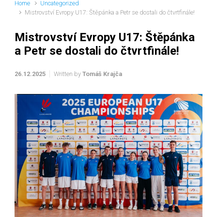
Home
Uncategorized
Mistrovství Evropy U17: Štěpánka a Petr se dostali do čtvrtfinále!
Mistrovství Evropy U17: Štěpánka
a Petr se dostali do čtvrtfinále!
26.12.2025
Written by
Tomáš Krajča