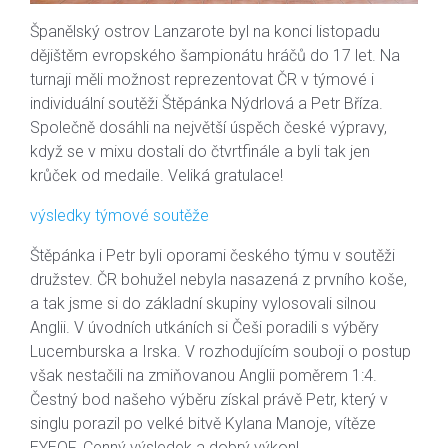
Španělský ostrov Lanzarote byl na konci listopadu
dějištěm evropského šampionátu hráčů do 17 let. Na
turnaji měli možnost reprezentovat ČR v týmové i
individuální soutěži Štěpánka Nýdrlová a Petr Bříza.
Společně dosáhli na největší úspěch české výpravy,
když se v mixu dostali do čtvrtfinále a byli tak jen
krůček od medaile. Veliká gratulace!
výsledky týmové soutěže
Štěpánka i Petr byli oporami českého týmu v soutěži
družstev. ČR bohužel nebyla nasazená z prvního koše,
a tak jsme si do základní skupiny vylosovali silnou
Anglii. V úvodních utkáních si Češi poradili s výběry
Lucemburska a Irska. V rozhodujícím souboji o postup
však nestačili na zmiňovanou Anglii poměrem 1:4.
Čestný bod našeho výběru získal právě Petr, který v
singlu porazil po velké bitvě Kylana Manoje, vítěze
EYEOF. Cenný výsledek a dobrý výkon!