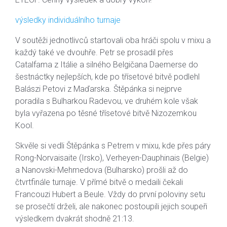
výsledky individuálního turnaje
V soutěži jednotlivců startovali oba hráči spolu v mixu a
každý také ve dvouhře. Petr se prosadil přes
Catalfama z Itálie a silného Belgičana Daemerse do
šestnáctky nejlepších, kde po třísetové bitvě podlehl
Balászi Petovi z Maďarska. Štěpánka si nejprve
poradila s Bulharkou Radevou, ve druhém kole však
byla vyřazena po těsné třísetové bitvě Nizozemkou
Kool.
Skvěle si vedli Štěpánka s Petrem v mixu, kde přes páry
Rong-Norvaisaite (Irsko), Verheyen-Dauphinais (Belgie)
a Nanovski-Mehmedova (Bulharsko) prošli až do
čtvrtfinále turnaje. V přímé bitvě o medaili čekali
Francouzi Hubert a Beule. Vždy do první poloviny setu
se prosečtí drželi, ale nakonec postoupili jejich soupeři
výsledkem dvakrát shodně 21:13.