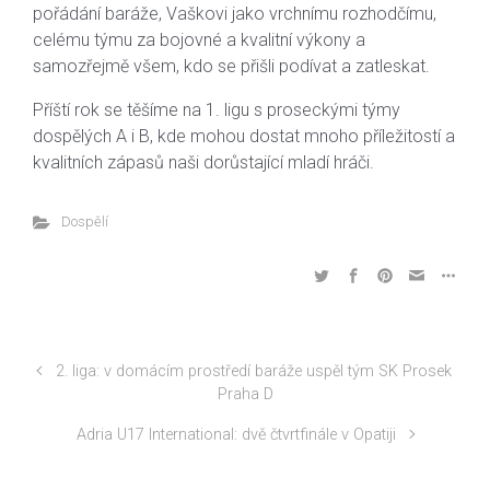
pořádání baráže, Vaškovi jako vrchnímu rozhodčímu,
celému týmu za bojovné a kvalitní výkony a
samozřejmě všem, kdo se přišli podívat a zatleskat.
Příští rok se těšíme na 1. ligu s proseckými týmy
dospělých A i B, kde mohou dostat mnoho příležitostí a
kvalitních zápasů naši dorůstající mladí hráči.
Dospělí
2. liga: v domácím prostředí baráže uspěl tým SK Prosek
Praha D
Adria U17 International: dvě čtvrtfinále v Opatiji