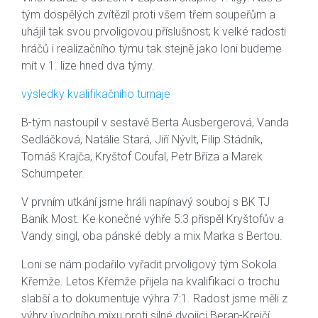
tým dospělých zvítězil proti všem třem soupeřům a
uhájil tak svou prvoligovou příslušnost; k velké radosti
hráčů i realizačního týmu tak stejně jako loni budeme
mít v 1. lize hned dva týmy.
výsledky kvalifikačního turnaje
B-tým nastoupil v sestavě Berta Ausbergerová, Vanda
Sedláčková, Natálie Stará, Jiří Nývlt, Filip Stádník,
Tomáš Krajča, Kryštof Coufal, Petr Bříza a Marek
Schumpeter.
V prvním utkání jsme hráli napínavý souboj s BK TJ
Baník Most. Ke konečné výhře 5:3 přispěl Kryštofův a
Vandy singl, oba pánské debly a mix Marka s Bertou.
Loni se nám podařilo vyřadit prvoligový tým Sokola
Křemže. Letos Křemže přijela na kvalifikaci o trochu
slabší a to dokumentuje výhra 7:1. Radost jsme měli z
výhry úvodního mixu proti silné dvojici Beran-Krejčí,