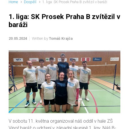
Home
Dospělí
1. liga: SK Prosek Praha B zvítězil v baráži
1. liga: SK Prosek Praha B zvítězil v
baráži
20.05.2024
Written by
Tomáš Krajča
V sobotu 11. května organizoval náš oddíl v hale ZŠ
Vinoř baráž o udržení v západní skupině 1. ligy. Náš B-