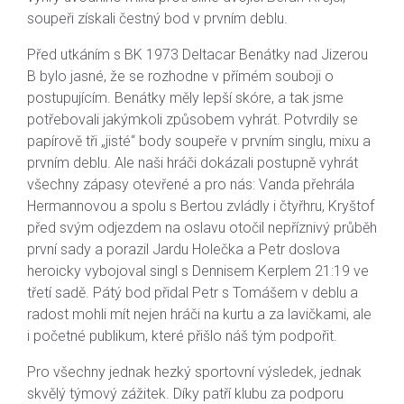
soupeři získali čestný bod v prvním deblu.
Před utkáním s BK 1973 Deltacar Benátky nad Jizerou
B bylo jasné, že se rozhodne v přímém souboji o
postupujícím. Benátky měly lepší skóre, a tak jsme
potřebovali jakýmkoli způsobem vyhrát. Potvrdily se
papírově tři „jisté“ body soupeře v prvním singlu, mixu a
prvním deblu. Ale naši hráči dokázali postupně vyhrát
všechny zápasy otevřené a pro nás: Vanda přehrála
Hermannovou a spolu s Bertou zvládly i čtyřhru, Kryštof
před svým odjezdem na oslavu otočil nepříznivý průběh
první sady a porazil Jardu Holečka a Petr doslova
heroicky vybojoval singl s Dennisem Kerplem 21:19 ve
třetí sadě. Pátý bod přidal Petr s Tomášem v deblu a
radost mohli mít nejen hráči na kurtu a za lavičkami, ale
i početné publikum, které přišlo náš tým podpořit.
Pro všechny jednak hezký sportovní výsledek, jednak
skvělý týmový zážitek. Díky patří klubu za podporu