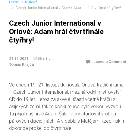
Home
Mládež
Czech Junior International v Orlové: Adam hrál čtvrtfinále čtyřhry!
Czech Junior International v
Orlové: Adam hrál čtvrtfinále
čtyřhry!
21.11.2021
Written by
Leave a Comment
Tomáš Krajča
Ve dnech 19.-21. listopadu hostila Orlová tradiční turnaj
– Czech Junior International, mezinárodní mistrovství
ČR do 19 let. Letos za skvělé účasti včetně hráčů z
asijských zemí, takže konkurence byla velkou výzvou.
Tu přijal náš hráč Adam Šulc, který startoval v obou
párových disciplínách. A v deblu s Matějem Rzeplinskim
dokonce prošel do čtvrtfinále!