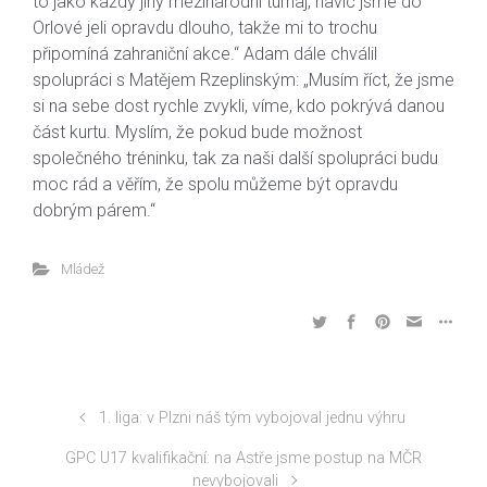
to jako každý jiný mezinárodní turnaj, navíc jsme do
Orlové jeli opravdu dlouho, takže mi to trochu
připomíná zahraniční akce.“ Adam dále chválil
spolupráci s Matějem Rzeplinským: „Musím říct, že jsme
si na sebe dost rychle zvykli, víme, kdo pokrývá danou
část kurtu. Myslím, že pokud bude možnost
společného tréninku, tak za naši další spolupráci budu
moc rád a věřím, že spolu můžeme být opravdu
dobrým párem.“
Mládež
1. liga: v Plzni náš tým vybojoval jednu výhru
GPC U17 kvalifikační: na Astře jsme postup na MČR
nevybojovali