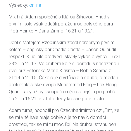
Výsledky:
online
Mix hrál Adam společně s Klárou Šilhavou. Hned v
prvním kole však odešli poraženi od polského páru
Piotr Heinke – Daria Zimnol 16:21 a 19:21.
Debl s Matejem Rzeplinskim začal náročným prvním
kolem – anglický pár Charlie Castle – Jason Ou budil
respekt. Kluci ale předvedli skvělý výkon a vyhráli 16:21
23:21 a 21:17. Ve druhém kole si poradili s nasazenou
dvojicí z Estonska Mario Kirisma – Robin Schmalz
21:14 a 21:15. Čekalo je čtvrtfinále a souboj o medaili
proti malajsijské dvojici Muhammad Faiq – Lok Hong
Quan. Tady už byli soupeři o něco silnější a po prohře
15:21 a 15:21 je z toho tedy krásné páté místo.
Adam turnaj hodnotil pro Czechbadminton.cz: „Tím, že
se mi v té hale hraje dobře a je to navíc domácí
prostředí, tak se mi tu moc líbí. Na druhou stranu beru