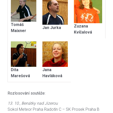
Tomáš
Zuzana
Jan Jurka
Maixner
Kvíčalová
Dita
Jana
Marešová
Havláková
Rozlosování soutěže:
13. 10., Benátky nad Jizerou
Sokol Meteor Praha Radotín C – SK Prosek Praha B