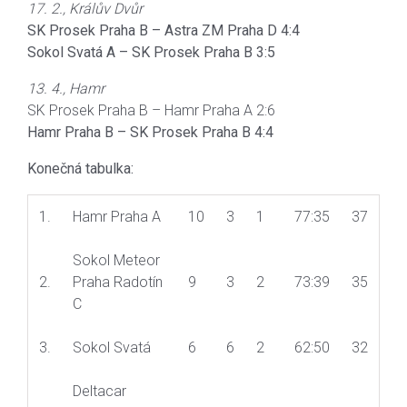
17. 2., Králův Dvůr
SK Prosek Praha B – Astra ZM Praha D 4:4
Sokol Svatá A – SK Prosek Praha B 3:5
13. 4., Hamr
SK Prosek Praha B – Hamr Praha A 2:6
Hamr Praha B – SK Prosek Praha B 4:4
Konečná tabulka:
1.
Hamr Praha A
10
3
1
77:35
37
Sokol Meteor
2.
Praha Radotín
9
3
2
73:39
35
C
3.
Sokol Svatá
6
6
2
62:50
32
Deltacar