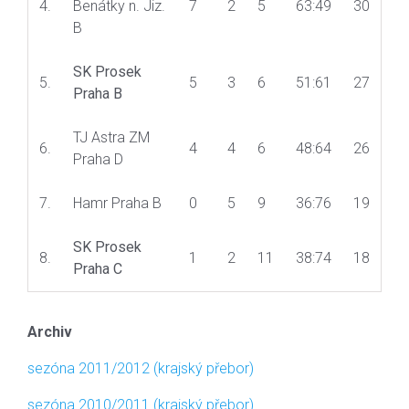
4.
Benátky n. Jiz.
7
2
5
63:49
30
B
SK Prosek
5.
5
3
6
51:61
27
Praha B
TJ Astra ZM
6.
4
4
6
48:64
26
Praha D
7.
Hamr Praha B
0
5
9
36:76
19
SK Prosek
8.
1
2
11
38:74
18
Praha C
Archiv
sezóna 2011/2012 (krajský přebor)
sezóna 2010/2011 (krajský přebor)