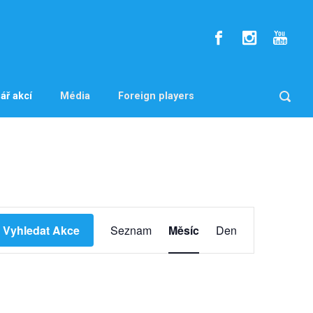
ář akcí
Média
Foreign players
N
Vyhledat Akce
Seznam
Měsíc
Den
a
v
i
g