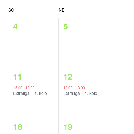
a
SO
NE
c
a
a
4
5
e
k
k
p
c
c
r
o
e
e
z
(
(
1
1
11
12
o
0
0
a
a
b
15:00
-
18:00
10:00
-
13:00
)
)
Extraliga – 1. kolo
Extraliga – 1. kolo
r
k
k
,
,
a
c
c
z
e
e
a
a
18
19
e
,
,