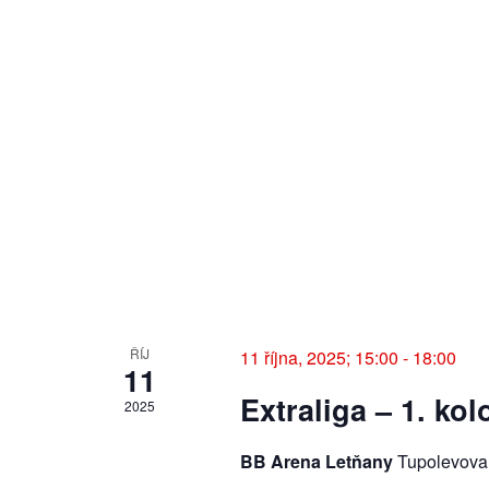
e
e
b
y
d
K
e
á
y
w
n
o
r
í
d
.
a
z
ŘÍJ
11 října, 2025; 15:00
-
18:00
11
Extraliga – 1. kol
o
2025
b
BB Arena Letňany
Tupolevova