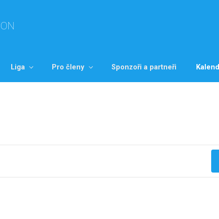
TON
Liga
Pro členy
Sponzoři a partneři
Kalend