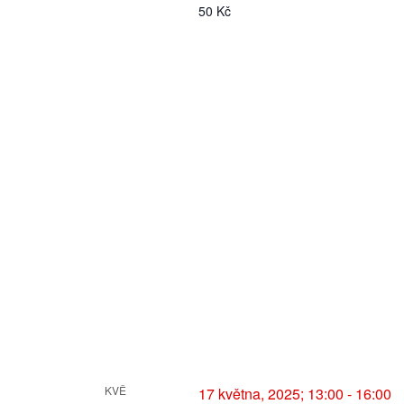
50 Kč
r
a
z
e
n
í
A
k
c
KVĚ
17 května, 2025; 13:00
-
16:00