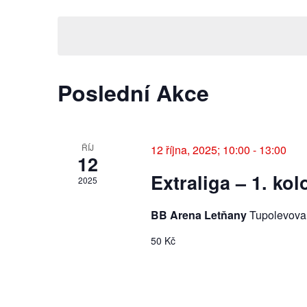
i
V
e
y
y
g
b
w
e
o
a
r
r
Poslední Akce
t
d
c
e
.
d
S
e
a
e
ŘÍJ
12 října, 2025; 10:00
-
13:00
t
12
a
p
u
r
Extraliga – 1. kol
2025
m
c
r
.
h
BB Arena Letňany
Tupolevova
f
o
50 Kč
o
r
h
A
k
l
c