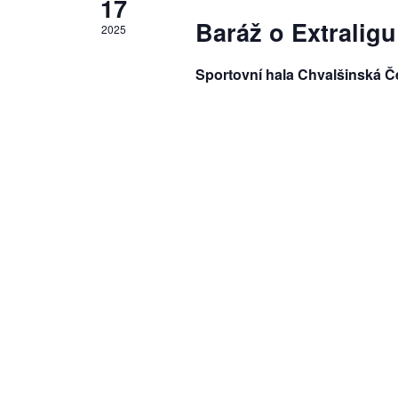
17
e
Baráž o Extraligu
2025
Sportovní hala Chvalšinská 