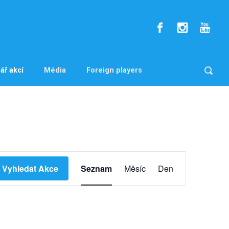
ář akcí
Média
Foreign players
N
Vyhledat Akce
Seznam
Měsíc
Den
a
v
i
g