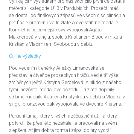
Vynikajícím výsledkem pro nás skončilo první celostátní
měření sil kategorie U13 v Pardubicích. Prosečtí hráči
se dostali do finálových zápasů ve všech disciplínách a
pět finále proměnili ve tři zlaté a dvě stříbrné medaile.
Konkrétně nejcennější kovy vybojovali Agáta
Maixnerová v singlu, spolu s Kristiánem Bíbou v mixu a
Kristián s Vladimírem Svobodou v deblu.
Online výsledky
Pod vedením trenérky Anežky Limanovské se
představila čtveřice proseckých hráčů, vedle tří výše
zmíněných ještě Kristýna Gerbelová. A nikdo z našeho
týmu nezůstal medailově pozadu. Tři zlaté doplnily
stříbrné medaile Agátky s Kristýnkou v deblu a Vládíka v
singlu, bronzovou pak vybojovala ve dvouhře Kristýna.
Parádní turnaj, který si všichni zúčastnění užili a který
potvrdil, že přes léto nezaháleli a pracovali na svém
zlepšení. Ať jim dobrá forma i zápal do hry vydrží