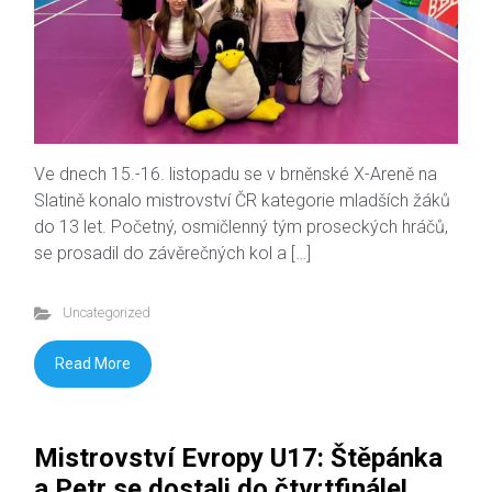
Ve dnech 15.-16. listopadu se v brněnské X-Areně na
Slatině konalo mistrovství ČR kategorie mladších žáků
do 13 let. Početný, osmičlenný tým proseckých hráčů,
se prosadil do závěrečných kol a […]
Uncategorized
Read More
Mistrovství Evropy U17: Štěpánka
a Petr se dostali do čtvrtfinále!