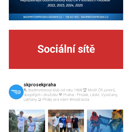
Sociální sítě
skprosekpraha
🏸 Badmintonový klub od roku 1968
🏆 Mistři ČR juniorů,
dospělých i družstev
💙 Praha - Prosek, Ládví, Vysočany,
Letňany
🤝 Přidej se k nám!
#modrasila