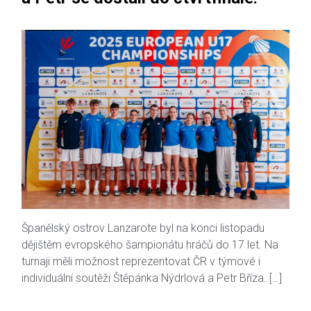
Španělský ostrov Lanzarote byl na konci listopadu
dějištěm evropského šampionátu hráčů do 17 let. Na
turnaji měli možnost reprezentovat ČR v týmové i
individuální soutěži Štěpánka Nýdrlová a Petr Bříza. […]