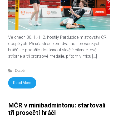
Ve dnech 30. 1.-1. 2. hostily Pardubice mistrovství ČR
dospělých. Při účasti celkem dvanácti proseckých
hráčů se podařilo dosáhnout skvělé bilance: dvě
stříbrné a tři bronzové medaile, přitom v mixu […]
Dospělí
Read More
MČR v minibadmintonu: startovali
tři prosečtí hráči