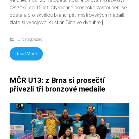
Ve dnech 22.-23. listopadu hostila Orlová mistrovství
ČR žáků do 15 let. Čtyřčlenné prosecké zastoupení se
postaralo o skvělou bilanci pěti mistrovských medailí,
zlato si vybojoval Kristián Bíba ve dvouhře […]
Uncategorized
Read More
MČR U13: z Brna si prosečtí
přivezli tři bronzové medaile