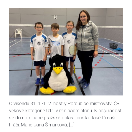
O víkendu 31. 1.-1. 2. hostily Pardubice mistrovství ČR
věkové kategorie U11 v minibadmintonu. K naší radosti
se do nominace pražské oblasti dostali také tři naši
hráči: Marie Jana Šimurková, […]