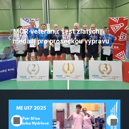
MČR klubů U15: prosecký tým
v bojích o medaile obsadil 4.
Previous
Next
místo