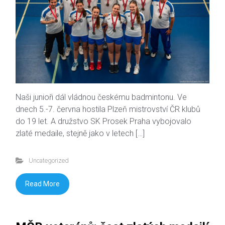
Naši junioři dál vládnou českému badmintonu. Ve
dnech 5.-7. června hostila Plzeň mistrovství ČR klubů
do 19 let. A družstvo SK Prosek Praha vybojovalo
zlaté medaile, stejně jako v letech […]
Uncategorized
Read More