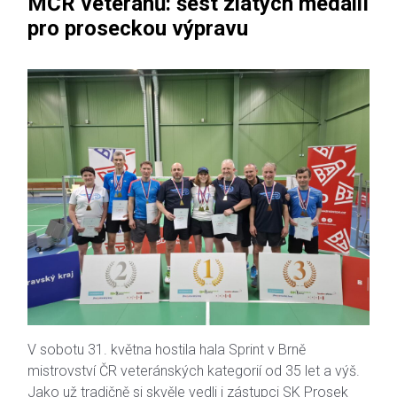
MČR veteránů: šest zlatých medailí
pro proseckou výpravu
V sobotu 31. května hostila hala Sprint v Brně
mistrovství ČR veteránských kategorií od 35 let a výš.
Jako už tradičně si skvěle vedli i zástupci SK Prosek