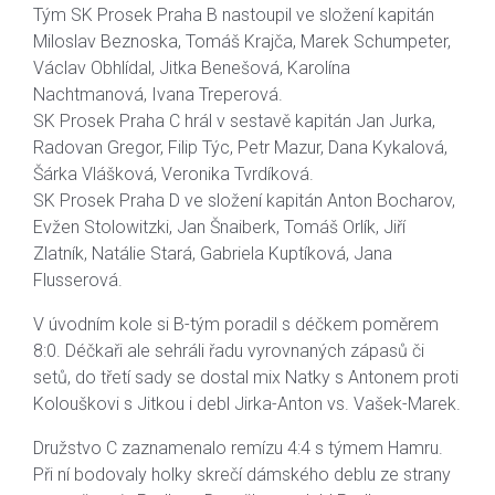
Tým SK Prosek Praha B nastoupil ve složení kapitán
Miloslav Beznoska, Tomáš Krajča, Marek Schumpeter,
Václav Obhlídal, Jitka Benešová, Karolína
Nachtmanová, Ivana Treperová.
SK Prosek Praha C hrál v sestavě kapitán Jan Jurka,
Radovan Gregor, Filip Týc, Petr Mazur, Dana Kykalová,
Šárka Vlášková, Veronika Tvrdíková.
SK Prosek Praha D ve složení kapitán Anton Bocharov,
Evžen Stolowitzki, Jan Šnaiberk, Tomáš Orlík, Jiří
Zlatník, Natálie Stará, Gabriela Kuptíková, Jana
Flusserová.
V úvodním kole si B-tým poradil s déčkem poměrem
8:0. Déčkaři ale sehráli řadu vyrovnaných zápasů či
setů, do třetí sady se dostal mix Natky s Antonem proti
Kolouškovi s Jitkou i debl Jirka-Anton vs. Vašek-Marek.
Družstvo C zaznamenalo remízu 4:4 s týmem Hamru.
Při ní bodovaly holky skrečí dámského deblu ze strany