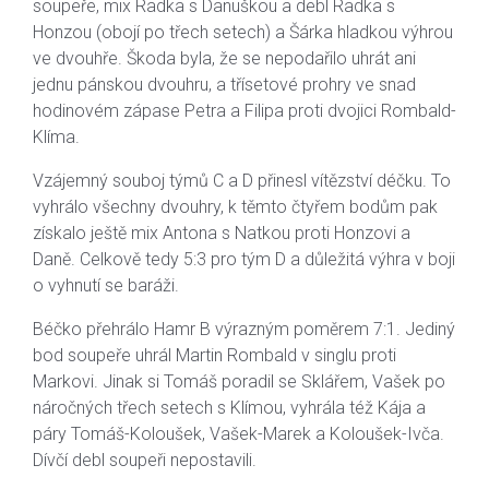
soupeře, mix Radka s Danuškou a debl Radka s
Honzou (obojí po třech setech) a Šárka hladkou výhrou
ve dvouhře. Škoda byla, že se nepodařilo uhrát ani
jednu pánskou dvouhru, a třísetové prohry ve snad
hodinovém zápase Petra a Filipa proti dvojici Rombald-
Klíma.
Vzájemný souboj týmů C a D přinesl vítězství déčku. To
vyhrálo všechny dvouhry, k těmto čtyřem bodům pak
získalo ještě mix Antona s Natkou proti Honzovi a
Daně. Celkově tedy 5:3 pro tým D a důležitá výhra v boji
o vyhnutí se baráži.
Béčko přehrálo Hamr B výrazným poměrem 7:1. Jediný
bod soupeře uhrál Martin Rombald v singlu proti
Markovi. Jinak si Tomáš poradil se Sklářem, Vašek po
náročných třech setech s Klímou, vyhrála též Kája a
páry Tomáš-Koloušek, Vašek-Marek a Koloušek-Ivča.
Dívčí debl soupeři nepostavili.