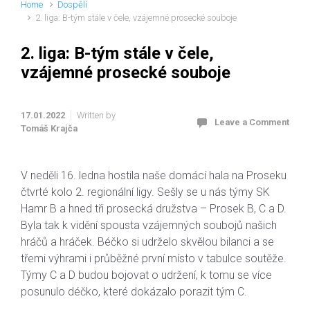
Home
Dospělí
2. liga: B-tým stále v čele, vzájemné prosecké souboje
2. liga: B-tým stále v čele,
vzájemné prosecké souboje
17.01.2022
Written by
Leave a Comment
Tomáš Krajča
V neděli 16. ledna hostila naše domácí hala na Proseku
čtvrté kolo 2. regionální ligy. Sešly se u nás týmy SK
Hamr B a hned tři prosecká družstva – Prosek B, C a D.
Byla tak k vidění spousta vzájemných soubojů našich
hráčů a hráček. Béčko si udrželo skvělou bilanci a se
třemi výhrami i průběžné první místo v tabulce soutěže.
Týmy C a D budou bojovat o udržení, k tomu se více
posunulo déčko, které dokázalo porazit tým C.