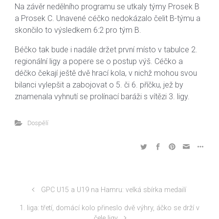
Na závěr nedělního programu se utkaly týmy Prosek B
a Prosek C. Unavené céčko nedokázalo čelit B-týmu a
skončilo to výsledkem 6:2 pro tým B.
Béčko tak bude i nadále držet první místo v tabulce 2.
regionální ligy a popere se o postup výš. Céčko a
déčko čekají ještě dvě hrací kola, v nichž mohou svou
bilanci vylepšit a zabojovat o 5. či 6. příčku, jež by
znamenala vyhnutí se prolínací baráži s vítězi 3. ligy.
Dospělí
GPC U15 a U19 na Hamru: velká sbírka medailí
1. liga: třetí, domácí kolo přineslo dvě výhry, áčko se drží v
čele ligy