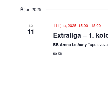
i
V
e
y
Říjen 2025
y
g
b
w
e
o
a
r
11 října, 2025; 15:00
-
18:00
SO
r
11
t
d
Extraliga – 1. kol
c
e
.
d
BB Arena Letňany
Tupolevova
S
e
a
e
t
50 Kč
a
p
u
r
m
c
r
.
h
f
o
o
r
h
A
k
l
c