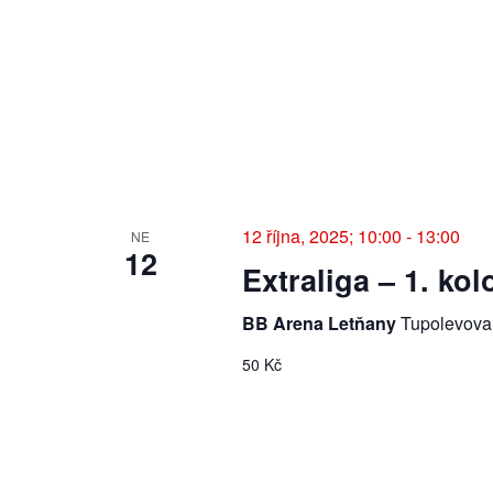
e
e
b
y
d
K
e
á
y
w
n
o
12 října, 2025; 10:00
-
13:00
r
NE
í
12
d
Extraliga – 1. kol
.
a
BB Arena Letňany
Tupolevova
z
50 Kč
o
b