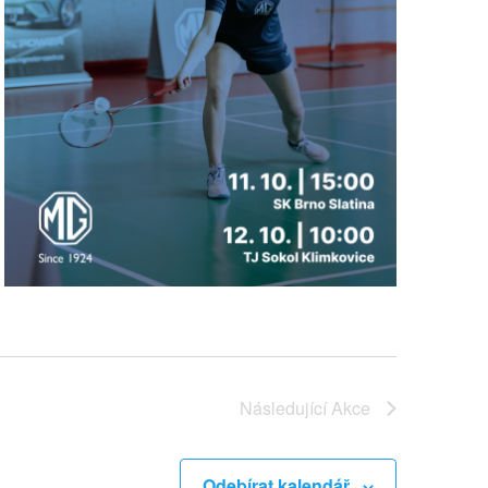
Následující
Akce
Odebírat kalendář