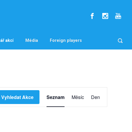
ář akcí
Média
Foreign players
N
Vyhledat Akce
Seznam
Měsíc
Den
a
v
i
g