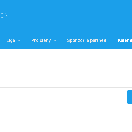
TON
Liga
Pro členy
Sponzoři a partneři
Kalend