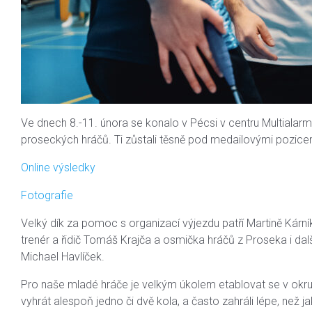
Ve dnech 8.-11. února se konalo v Pécsi v centru Multialar
proseckých hráčů. Ti zůstali těsně pod medailovými pozicemi
Online výsledky
Fotografie
Velký dík za pomoc s organizací výjezdu patří Martině Kárník
trenér a řidič Tomáš Krajča a osmička hráčů z Proseka i dalš
Michael Havlíček.
Pro naše mladé hráče je velkým úkolem etablovat se v okruh
vyhrát alespoň jedno či dvě kola, a často zahráli lépe, než 