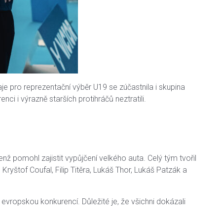
e pro reprezentační výběr U19 se zúčastnila i skupina
i i výrazně starších protihráčů neztratili.
nž pomohl zajistit vypůjčení velkého auta. Celý tým tvořil
ryštof Coufal, Filip Titěra, Lukáš Thor, Lukáš Patzák a
vropskou konkurencí. Důležité je, že všichni dokázali