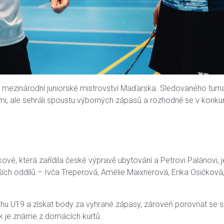
m mezinárodní juniorské mistrovství Maďarska. Sledovaného turnaj
, ale sehráli spoustu výborných zápasů a rozhodně se v konkurenc
ové, která zařídila české výpravě ubytování a Petrovi Palánovi, je
ích oddílů – Ivča Treperová, Amélie Maixnerová, Erika Osičková, K
u U19 a získat body za vyhrané zápasy, zároveň porovnat se s e
jak je známe z domácích kurtů.