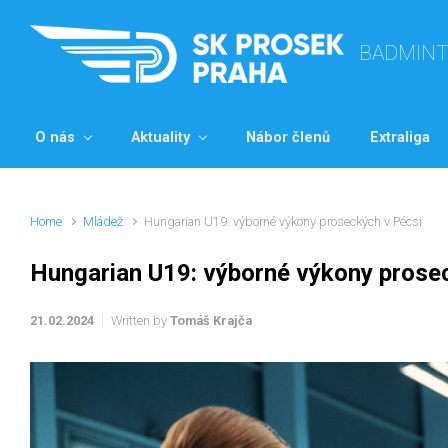
Skip to main content
BADMIN
O nás
Aktuality
Nábor členů
Extraliga
Home
Mládež
Hungarian U19: výborné výkony proseckých v Pécsi
Hungarian U19: výborné výkony prose
21.02.2024
Written by
Tomáš Krajča