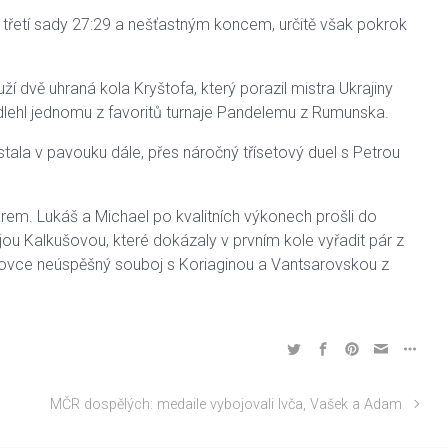
u třetí sady 27:29 a nešťastným koncem, určitě však pokrok
ží dvě uhraná kola Kryštofa, který porazil mistra Ukrajiny
dlehl jednomu z favoritů turnaje Pandelemu z Rumunska.
tala v pavouku dále, přes náročný třísetový duel s Petrou
arem. Lukáš a Michael po kvalitních výkonech prošli do
ájou Kalkušovou, které dokázaly v prvním kole vyřadit pár z
oncovce neúspěšný souboj s Koriaginou a Vantsarovskou z
MČR dospělých: medaile vybojovali Ivča, Vašek a Adam