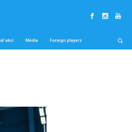
ář akcí
Média
Foreign players