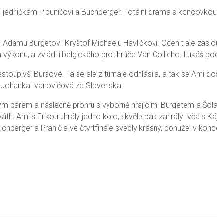
eným jedničkám Pipuničovi a Buchberger. Totální drama s koncovko
l Adamu Burgetovi, Kryštof Michaelu Havlíčkovi. Ocenit ale zaslou
ýkonu, a zvládl i belgického protihráče Van Coilieho. Lukáš po
oupivší Bursové. Ta se ale z turnaje odhlásila, a tak se Ami dos
í Johanka Ivanovičová ze Slovenska.
ským párem a následně prohru s výborně hrajícími Burgetem a Šol
áth. Ami s Erikou uhrály jedno kolo, skvěle pak zahrály Ivča s K
uchberger a Pranič a ve čtvrtfinále svedly krásný, bohužel v k