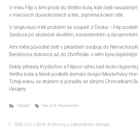
V mixu Filip s Ami prošli do třetího kola, kde čelili nasaz
v mixových dovednostech a hře, zejména kolem sítě.
V singlu kluci měli problém se soupeři z Česka – Filip podleh
Siedova po skutečně skvělém, konzistentním a dynamickém v
Ami měla původně čelit v pikantním souboji do Německa přest
Benišovou dokonce až do čtvrtfinále, v něm byla úspěšnějš
Debly přinesly Kryštofovi a Filipovi výhru nad řecko-kyper
třetího kola a těsně podlehli domácí dvojici Mesterházy-Horv
Tchaj-wanu, ve druhém si poradily se silnými Chorvatkami B
Ukrajiny.
Mládež
bec u19
,
mezinarodni
GPA U15 v Brně: tři bronzy z celostátního turnaje