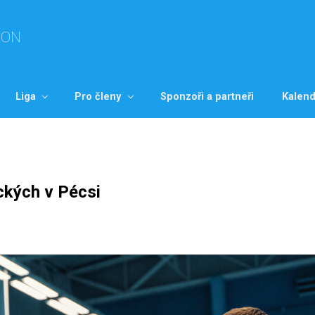
TON
Liga
Pro členy
Sponzoři a partneři
Kalend
ckých v Pécsi