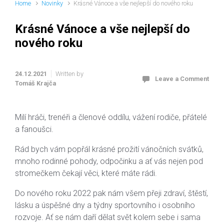
Home
Novinky
Krásné Vánoce a vše nejlepší do nového roku
Krásné Vánoce a vše nejlepší do
nového roku
24.12.2021
Written by
Leave a Comment
Tomáš Krajča
Milí hráči, trenéři a členové oddílu, vážení rodiče, přátelé
a fanoušci.
Rád bych vám popřál krásné prožití vánočních svátků,
mnoho rodinné pohody, odpočinku a ať vás nejen pod
stromečkem čekají věci, které máte rádi.
Do nového roku 2022 pak nám všem přeji zdraví, štěstí,
lásku a úspěšné dny a týdny sportovního i osobního
rozvoje. Ať se nám daří dělat svět kolem sebe i sama