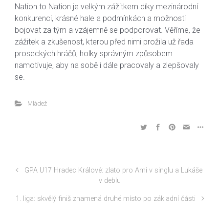
Nation to Nation je velkým zážitkem díky mezinárodní
konkurenci, krásné hale a podmínkách a možnosti
bojovat za tým a vzájemně se podporovat. Věříme, že
zážitek a zkušenost, kterou před nimi prožila už řada
proseckých hráčů, holky správným způsobem
namotivuje, aby na sobě i dále pracovaly a zlepšovaly
se.
Mládež
GPA U17 Hradec Králové: zlato pro Ami v singlu a Lukáše
v deblu
1. liga: skvělý finiš znamená druhé místo po základní části