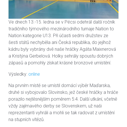
Ve dnech 13.-15. ledna se v Pécsi odehrál další ročník
tradičního týmového mezinárodního turnaje Nation to
Nation kategorie U13. Při účasti sedmi družstev ze
šesti států nechyběla ani Česká republika, do jejíhož
kádru byly vybrány dvě naše hráčky Agáta Maixnerová
a Kristýna Gerbelová. Holky sehrály spoustu dobrých
zápasů a pomohly získat krásné bronzové umístění.
Výsledky:
online
Na prvním místě se umístil domácí výběr Maďarska,
druhé si vybojovalo Slovinsko, jež české hráčky a hráče
porazilo nejtěsnějším poměrem 5:4. Další utkání, včetně
vždy zajímavého derby se Slovenskem, už naši
reprezentanti vyhráli a mohli se tak radovat z umístění
na stupních vítězů.