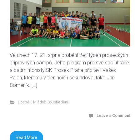
Ve dnech 17.-21. srpna proběhl třetí týden proseckých
přípravných campů. Jeho program pro své spoluhráče
a badmintonisty SK Prosek Praha připravil Vašek
Palán, kterému v trénincích sekundoval také Jan
Somerlík. […]
Dospělí
,
Mládež
,
Soustředění
Leave a Comment
Read More