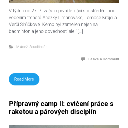
V týdnu od 27. 7. začalo první letošní soustředění pod
vedením trenérů Anežky Limanovské, Tomáše Krajči a
Verči Sirůčkové. Kemp byl zameřen nejen na
badminton a jeho dovednosti ale i […]
Mládež
,
Soustředění
Leave a Comment
Read More
Přípravný camp II: cvičení práce s
raketou a párových disciplín