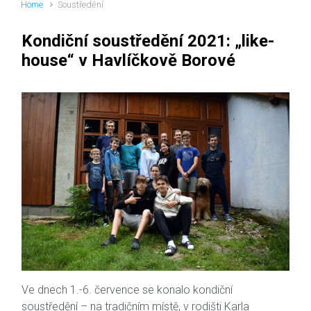
Home
Soustředění
Kondiční soustředění 2021: „like-
house“ v Havlíčkově Borové
Ve dnech 1.-6. července se konalo kondiční
soustředění – na tradičním místě, v rodišti Karla