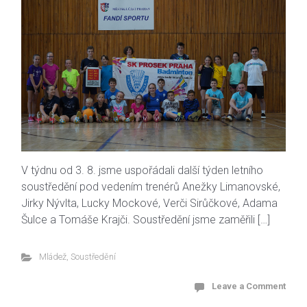
V týdnu od 3. 8. jsme uspořádali další týden letního
soustředění pod vedením trenérů Anežky Limanovské,
Jirky Nývlta, Lucky Mockové, Verči Sirůčkové, Adama
Šulce a Tomáše Krajči. Soustředění jsme zaměřili […]
Mládež
,
Soustředění
Leave a Comment