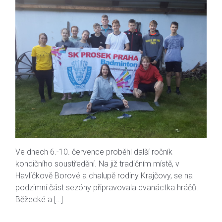
Ve dnech 6.-10. července proběhl další ročník
kondičního soustředění. Na již tradičním místě, v
Havlíčkově Borové a chalupě rodiny Krajčovy, se na
podzimní část sezóny připravovala dvanáctka hráčů.
Běžecké a […]