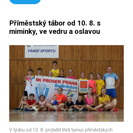
Příměstský tábor od 10. 8. s
miminky, ve vedru a oslavou
V týdnu od 10. 8. proběhl třetí turnus příměstských