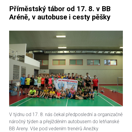
Příměstský tábor od 17. 8. v BB
Aréně, v autobuse i cesty pěšky
V týdnu od 17. 8. nás čekal předposlední a organizačně
náročný týden a přejížděním autobusem do letňanské
BB Areny. Vše pod vedením trenérů Anežky