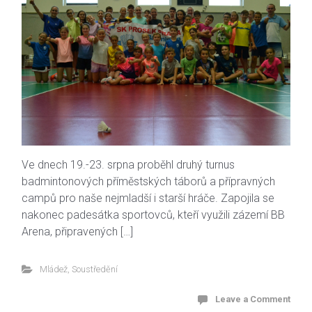
Ve dnech 19.-23. srpna proběhl druhý turnus
badmintonových příměstských táborů a přípravných
campů pro naše nejmladší i starší hráče. Zapojila se
nakonec padesátka sportovců, kteří využili zázemí BB
Arena, připravených […]
Mládež
,
Soustředění
Leave a Comment