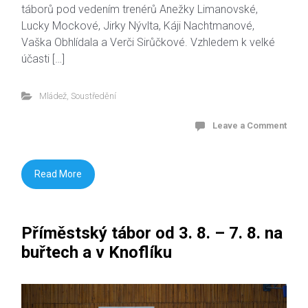
táborů pod vedením trenérů Anežky Limanovské,
Lucky Mockové, Jirky Nývlta, Káji Nachtmanové,
Vaška Obhlídala a Verči Sirůčkové. Vzhledem k velké
účasti […]
Mládež
,
Soustředění
Leave a Comment
Read More
Příměstský tábor od 3. 8. – 7. 8. na
buřtech a v Knoflíku