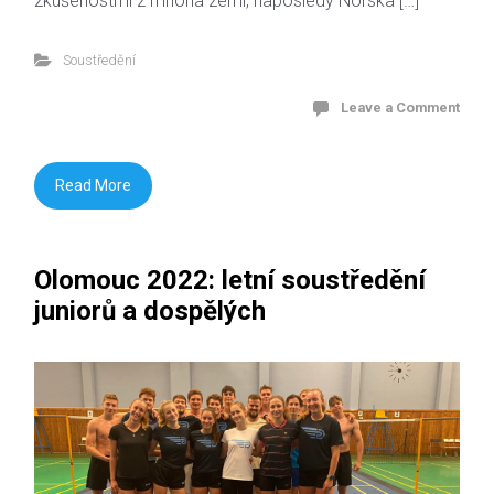
zkušenostmi z mnoha zemí, naposledy Norska […]
Soustředění
Leave a Comment
Read More
Olomouc 2022: letní soustředění
juniorů a dospělých