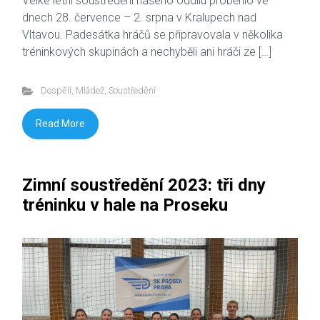
Velké letní soustředění našeho oddílu proběhlo ve
dnech 28. července – 2. srpna v Kralupech nad
Vltavou. Padesátka hráčů se připravovala v několika
tréninkových skupinách a nechyběli ani hráči ze […]
Dospělí
,
Mládež
,
Soustředění
Read More
Zimní soustředění 2023: tři dny
tréninku v hale na Proseku