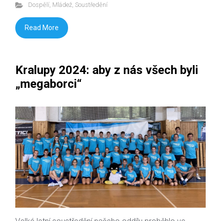
Dospělí
,
Mládež
,
Soustředění
Read More
Kralupy 2024: aby z nás všech byli
„megaborci“