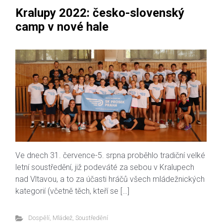
Kralupy 2022: česko-slovenský
camp v nové hale
Ve dnech 31. července-5. srpna proběhlo tradiční velké
letní soustředění, již podeváté za sebou v Kralupech
nad Vltavou, a to za účasti hráčů všech mládežnických
kategorií (včetně těch, kteří se […]
Dospělí
,
Mládež
,
Soustředění