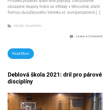
Proseku poslední týden letní přípravy. Dvě početně
obsazené skupiny hráčů se střídaly v tělocvičně, starší
formou dvoufázového tréninku vč. kompenzačních […]
Mládež
,
Soustředění
Leave a Comment
Read More
Deblová škola 2021: dril pro párové
disciplíny