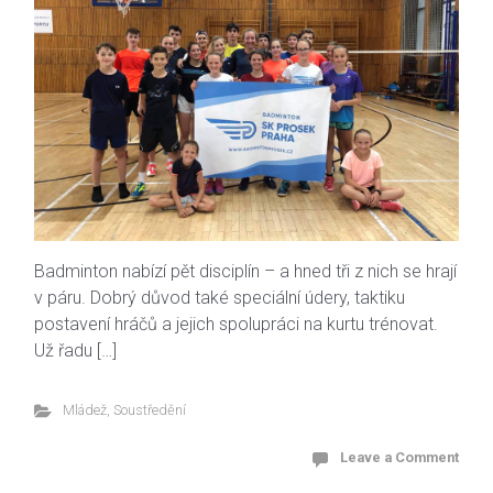
Badminton nabízí pět disciplín – a hned tři z nich se hrají
v páru. Dobrý důvod také speciální údery, taktiku
postavení hráčů a jejich spolupráci na kurtu trénovat.
Už řadu […]
Mládež
,
Soustředění
Leave a Comment