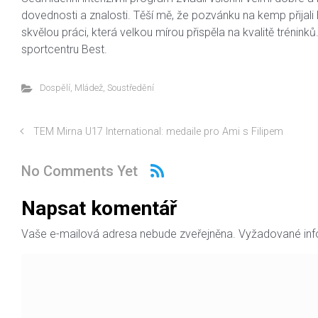
dovednosti a znalosti. Těší mě, že pozvánku na kemp přijali 
skvělou práci, která velkou mírou přispěla na kvalitě tréni
sportcentru Best.
Dospělí
,
Mládež
,
Soustředění
TEM Mirna U17 International: medaile pro Ami s Filipem
No Comments Yet
Napsat komentář
Vaše e-mailová adresa nebude zveřejněna.
Vyžadované in