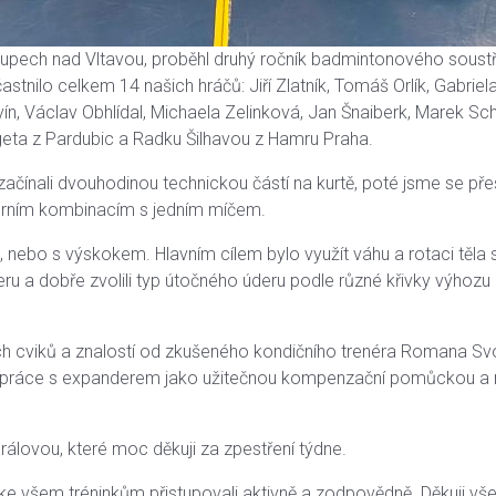
alupech nad Vltavou, proběhl druhý ročník badmintonového sous
nilo celkem 14 našich hráčů: Jiří Zlatník, Tomáš Orlík, Gabriel
, Václav Obhlídal, Michaela Zelinková, Jan Šnaiberk, Marek Schu
rgeta z Pardubic a Radku Šilhavou z Hamru Praha.
 začínali dvouhodinou technickou částí na kurtě, poté jsme se pře
herním kombinacím s jedním míčem.
nebo s výskokem. Hlavním cílem bylo využít váhu a rotaci těla
úderu a dobře zvolili typ útočného úderu podle různé křivky výhoz
vých cviků a znalostí od zkušeného kondičního trenéra Romana S
ků, práce s expanderem jako užitečnou kompenzační pomůckou a
rálovou, které moc děkuji za zpestření týdne.
a ke všem tréninkům přistupovali aktivně a zodpovědně. Děkuji 