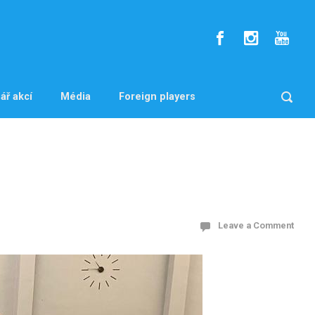
ář akcí
Média
Foreign players
Leave a Comment