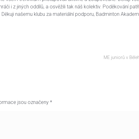
hráči i z jiných oddílů, a osvěžili tak náš kolektiv. Poděkování 
nků. Děkuji našemu klubu za materiální podporu, Badminton Akade
ME juniorů v Běle
formace jsou označeny
*