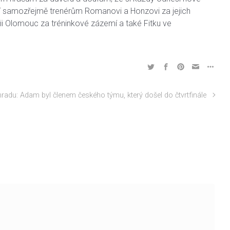
patří samozřejmě trenérům Romanovi a Honzovi za jejich
mii Olomouc za tréninkové zázemí a také Fitku ve
hradu: Adam byl členem českého týmu, který došel do čtvrtfinále