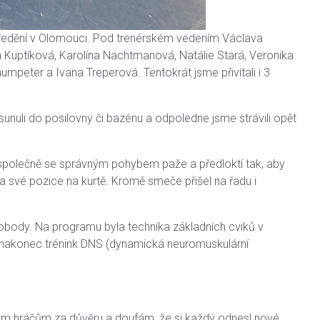
tředění v Olomouci. Pod trenérském vedením Václava
a Kuptíková, Karolína Nachtmanová, Natálie Stará, Veronika
mpeter a Ivana Treperová. Tentokrát jsme přivítali i 3
sunuli do posilovny či bazénu a odpoledne jsme strávili opět
 společně se správným pohybem paže a předloktí tak, aby
u a své pozice na kurtě. Kromě smeče přišel na řadu i
vobody. Na programu byla technika základních cviků v
 nakonec trénink DNS (dynamická neuromuskulární
všem hráčům za důvěru a doufám, že si každý odnesl nové