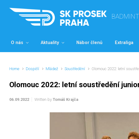
Skip to main content
BADMIN
O nás
Aktuality
Nábor členů
Extraliga
Home
Dospělí
Mládež
Soustředění
Olomouc 2022: letní soustře
Olomouc 2022: letní soustředění junio
06.09.2022
Written by
Tomáš Krajča