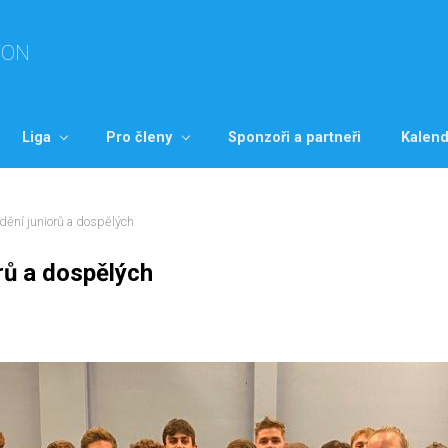
TON
Liga
Pro členy
Sponzoři a partneři
Kalend
dění juniorů a dospělých
rů a dospělých