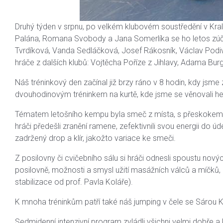
Druhý týden v srpnu, po velkém klubovém soustředění v Kr
Palána, Romana Svobody a Jana Somerlíka se ho letos zúčast
Tvrdíková, Vanda Sedláčková, Josef Rákosník, Václav Podivín
hráče z dalších klubů: Vojtěcha Poříze z Jihlavy, Adama Bu
Náš tréninkový den začínal již brzy ráno v 8 hodin, kdy jsme
dvouhodinovým tréninkem na kurtě, kde jsme se věnovali 
Tématem letošního kempu byla smeč z místa, s přeskokem, 
hráči předešli zranění ramene, zefektivnili svou energii do 
zadržený drop a klír, jakožto variace ke smeči.
Z posilovny či cvičebního sálu si hráči odnesli spoustu no
posilovně, možnosti a smysl užití masážních válců a míč
stabilizace od prof. Pavla Koláře).
K mnoha tréninkům patří také náš jumping v čele se Sárou K
Sedmidenní intenzivní program zvládli všichni velmi dobře 