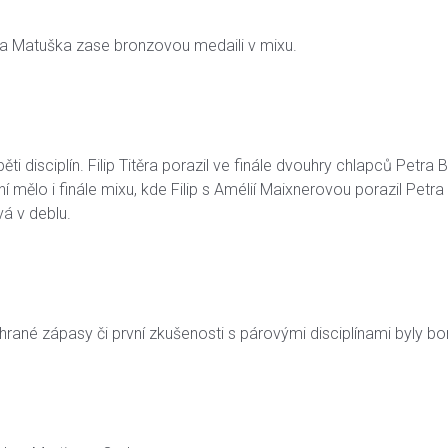
ka Matuška zase bronzovou medaili v mixu.
ti disciplín. Filip Titěra porazil ve finále dvouhry chlapců Petra Bř
mělo i finále mixu, kde Filip s Amélií Maixnerovou porazil Pet
vá v deblu.
yhrané zápasy či první zkušenosti s párovými disciplínami byly b