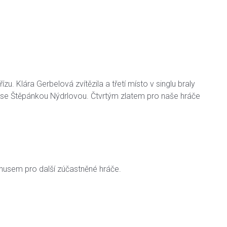
ízu. Klára Gerbelová zvítězila a třetí místo v singlu braly
ra se Štěpánkou Nýdrlovou. Čtvrtým zlatem pro naše hráče
onusem pro další zúčastněné hráče.