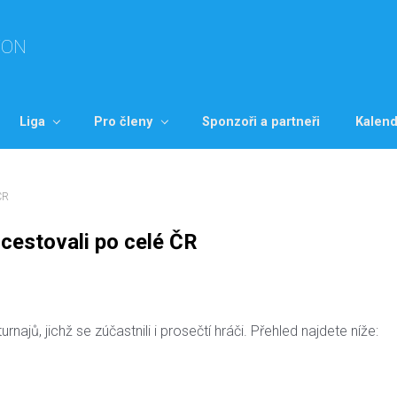
TON
Liga
Pro členy
Sponzoři a partneři
Kalend
ČR
 cestovali po celé ČR
ajů, jichž se zúčastnili i prosečtí hráči. Přehled najdete níže: