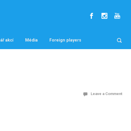
ář akcí
Média
Foreign players
Leave a Comment