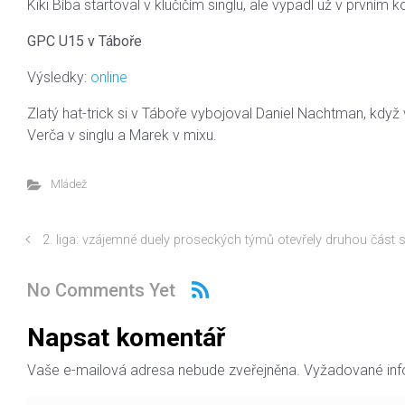
Kiki Bíba startoval v klučičím singlu, ale vypadl už v prvním
GPC U15 v Táboře
Výsledky:
online
Zlatý hat-trick si v Táboře vybojoval Daniel Nachtman, když 
Verča v singlu a Marek v mixu.
Mládež
2. liga: vzájemné duely proseckých týmů otevřely druhou část 
No Comments Yet
Napsat komentář
Vaše e-mailová adresa nebude zveřejněna.
Vyžadované in