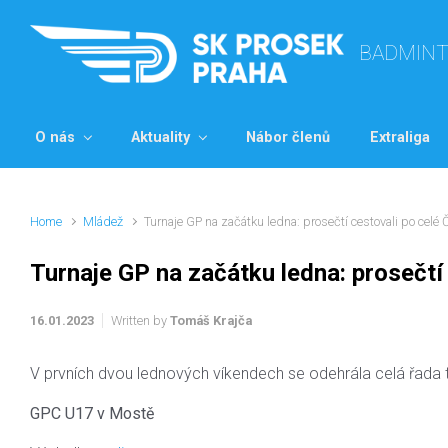
Skip to main content
BADMIN
O nás
Aktuality
Nábor členů
Extraliga
Home
Mládež
Turnaje GP na začátku ledna: prosečtí cestovali po celé 
Turnaje GP na začátku ledna: prosečtí
16.01.2023
Written by
Tomáš Krajča
V prvních dvou lednových víkendech se odehrála celá řada turn
GPC U17 v Mostě