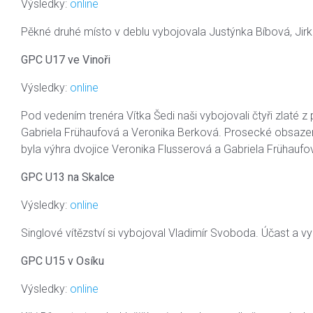
Výsledky:
online
Pěkné druhé místo v deblu vybojovala Justýnka Bíbová, Jir
GPC U17 ve Vinoři
Výsledky:
online
Pod vedením trenéra Vítka Šedi naši vybojovali čtyři zlaté z pě
Gabriela Frühaufová a Veronika Berková. Prosecké obsazení 
byla výhra dvojice Veronika Flusserová a Gabriela Frühaufo
GPC U13 na Skalce
Výsledky:
online
Singlové vítězství si vybojoval Vladimír Svoboda. Účast a v
GPC U15 v Osíku
Výsledky:
online