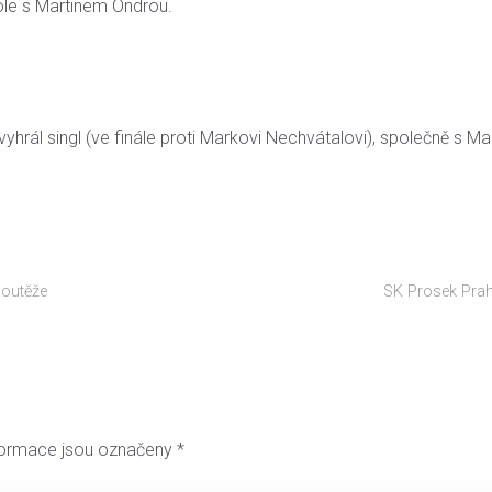
 kole s Martinem Ondrou.
vyhrál singl (ve finále proti Markovi Nechvátalovi), společně s M
soutěže
SK Prosek Prah
formace jsou označeny
*